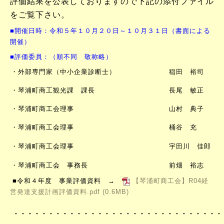
評価結果を公表しておりますので下記の添付ファイル
をご覧下さい。
■開催日時：令和５年１０月２０日～１０月３１日（書面による
開催）
■評価委員：（順不同 敬称略）
・外部専門家（中小企業診断士）
稲田 裕司
・琴浦町商工観光課 課長
長尾 敏正
・琴浦町商工会理事
山村 典子
・琴浦町商工会理事
桶谷 充
・琴浦町商工会理事
宇田川 佳郎
・琴浦町商工会 事務長
前畑 裕志
■令和４年度 事業評価資料 →
【琴浦町商工会】R04経
営発達支援計画評価資料.pdf
(0.6MB)
・・・・・・・・・・・・・・・・・・・・・・・・・・・・・・