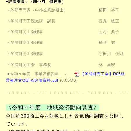
■評価委員：（順不同 敬称略）
・外部専門家（中小企業診断士）
稲田 裕司
・琴浦町商工観光課 課長
長尾 敏正
・琴浦町商工会理事
山村 典子
・琴浦町商工会理事
桶谷 充
・琴浦町商工会理事
宇田川 佳郎
・琴浦町商工会 事務長
林 昌宏
■令和５年度 事業評価資料 →
【琴浦町商工会】R05経
営発達支援計画評価資料.pdf
(0.85MB)
・・・・・・・・・・・・・・・・・・・・・・・・・・・・・・
《令和５年度 地域経済動向調査》
全国約300商工会を対象にした景気動向調査を公開し
ています。