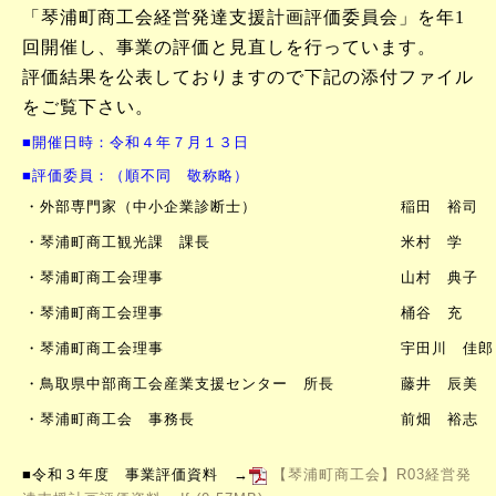
「琴浦町商工会経営発達支援計画評価委員会」を年1
回開催し、
事業の評価と見直しを行っています。
評価結果を公表しておりますので下記の添付ファイル
をご覧下さい。
■開催日時：令和４年７月１３日
■評価委員：（順不同 敬称略）
・外部専門家（中小企業診断士）
稲田 裕司
・琴浦町商工観光課 課長
米村 学
・琴浦町商工会理事
山村 典子
・琴浦町商工会理事
桶谷 充
・琴浦町商工会理事
宇田川 佳郎
・鳥取県中部商工会産業支援センター 所長
藤井 辰美
・琴浦町商工会 事務長
前畑 裕志
■令和３年度 事業評価資料 →
【琴浦町商工会】R03経営発