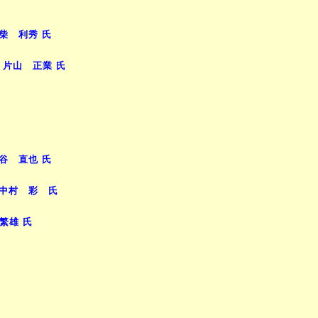
柴 利秀 氏
」片山 正業 氏
谷 直也 氏
中村 彩 氏
繁雄 氏