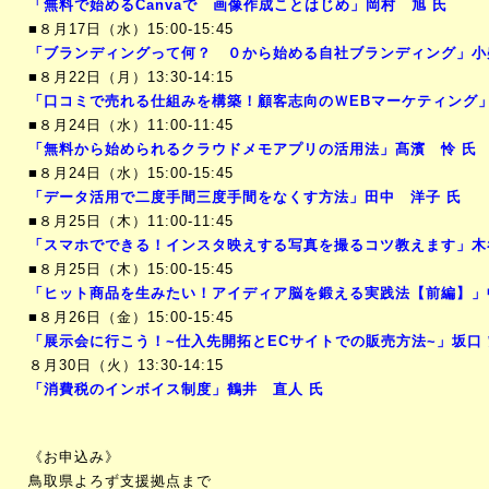
「無料で始めるCanvaで 画像作成ことはじめ
」岡村 旭 氏
■８月17日（水）15:00-15:45
「ブランディングって何？ ０から始める自社ブランディング
」小
■８月22日（月）13:30-14:15
「口コミで売れる仕組みを構築！顧客志向のＷEBマーケティング
■８月24日（水）11:00-11:45
「無料から始められるクラウドメモアプリの活用法
」髙濱 怜 氏
■８月24日（水）15:00-15:45
「データ活用で二度手間三度手間をなくす方法
」田中 洋子 氏
■８月25日（木）11:00-11:45
「スマホでできる！インスタ映えする写真を撮るコツ教えます
」木
■８月25日（木）15:00-15:45
「ヒット商品を生みたい！アイディア脳を鍛える実践法【前編】
」
■８月26日（金）15:00-15:45
「展示会に行こう！~仕入先開拓とECサイトでの販売方法~
」坂口 
８月30日（火）13:30-14:15
「消費税のインボイス制度
」鶴井 直人 氏
《お申込み》
鳥取県よろず支援拠点まで