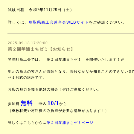
試験日程 令和7年11月29日（土）
詳しくは、
鳥取県商工会連合会WEBサイト
をご確認ください。
2025-09-18 17:20:00
第２回琴浦まちゼミ【お知らせ】
琴浦町商工会では、「第２回琴浦まちゼミ」を開催いたします！
🎉
地元の商店の皆さんが講師となり、普段なかなか知ることのできない専
ゼミ形式の講座です。
お店の魅力を知る絶好の機会！ぜひご参加ください。
無料
10/1
参加費
申込
から
（※教材費や材料費のみ負担が必要な講座があります！）
詳しくはこちらから→
第２回琴浦まちゼミページ