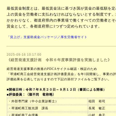
最低賃金制度とは、最低賃金法に基づき国が賃金の最低額を定
上の賃金を労働者に支払わなければならないとする制度です。
かかわりなく、都道府県内の事業場で働くすべての労働者とそ
賃金として、各都道府県に
1
つずつ定められています。
「賃上げ」支援助成金パッケージ／厚生労働省サイト
2025-09-16 10:17:00
《経営発達支援計画 令和６年度事業評価を実施しました》
経営発達支援事業の推進の
PDCA
サイクル確認・検証のため
「琴浦町商工会経営発達支援計画評価委員会」を年
1
回開催し、事業の
評価結果を公表しておりますので下記の添付ファイルをご覧下さい。
■
開催日時：令和７年８月２０日～９月１２日（書面による開催）
■
評価委員：（順不同 敬称略）
・外部専門家（中小企業診断士）
稲田 裕司
・琴浦町商工観光課 課長
長尾 敏正
・琴浦町商工会理事
山村 典子