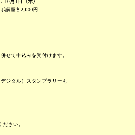
：
10
月
1
日（木）
ボ講座各
2,000
円
と併せて申込みを受付けます。
（デジタル）スタンプラリーも
ください。