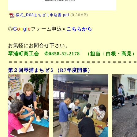
様式‗R08まちゼミ申込書.pdf
(0.36MB)
◎
G
o
o
g
l
e
フォーム申込➢
こちらから
お気軽にお問合せ下さい。
琴浦町商工会
✆
0858-52-2178
（担当：白根・髙見）
＝＝＝＝＝＝＝＝＝＝＝＝＝＝＝＝＝＝＝＝＝＝＝＝
第２回琴浦まちゼミ（R7年度開催）