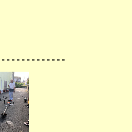
＝＝＝＝＝＝＝＝＝＝＝＝＝＝