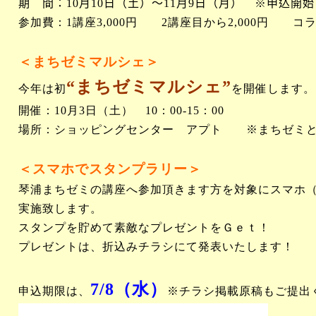
期 間：
10
月
10
日（土）～
11
月
9
日（月） ※申込開始
参加費：
1
講座
3,000
円
2
講座目から
2,000
円 コラ
＜まちゼミマルシェ＞
“まちゼミマルシェ”
今年は初
を開催します。
開催：
10
月
3
日（土）
10
：
00-15
：
00
場所：ショッピングセンター アプト
※まちゼミ
＜スマホでスタンプラリー＞
琴浦まちゼミの講座へ参加頂きます方を対象にスマホ
実施致します。
スタンプを貯めて素敵なプレゼントをＧｅｔ！
プレゼントは、折込みチラシにて発表いたします！
7/8
（水）
申込期限は、
※チラシ掲載原稿もご提出